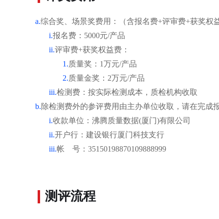
a.
综合奖、场景奖费用：（含报名费+评审费+获奖权
i.
报名费：5000元/产品
ii.
评审费+获奖权益费：
1.
质量奖：1万元/产品
2.
质量金奖：2万元/产品
iii.
检测费：按实际检测成本，质检机构收取
b.
除检测费外的参评费用由主办单位收取，请在完成
i.
收款单位：沸腾质量数据(厦门)有限公司
ii.
开户行：建设银行厦门科技支行
iii.
帐 号：35150198870109888999
测评流程