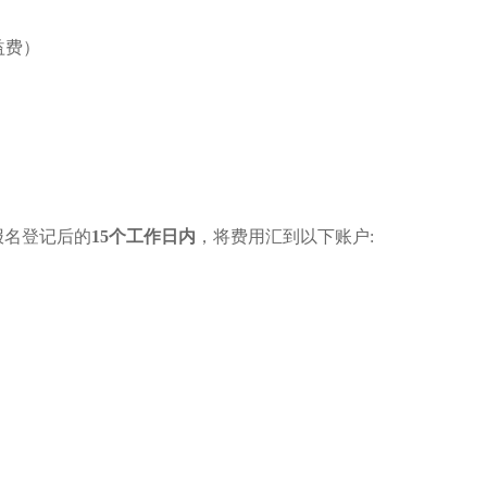
益费）
报名登记后的
15个工作日内
，将费用汇到以下账户: