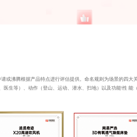
业申请或沸腾根据产品特点进行评估提供。命名规则为场景的四⼤
、医⽣等）、动作（登⼭、运动、潜⽔、扫地）以及功能\性 能